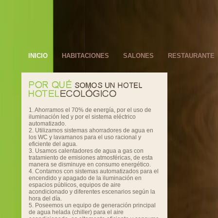
INICIO
HABITACIONES
SALONES
RESTAURANTE
1. Ahorramos el 70% de energía, por el uso de
iluminación led y por el sistema eléctrico
automatizado.
2. Utilizamos sistemas ahorradores de agua en
los WC y lavamanos para el uso racional y
eficiente del agua.
3. Usamos calentadores de agua a gas con
tratamiento de emisiones atmosféricas, de esta
manera se disminuye en consumo energético.
4. Contamos con sistemas automatizados para el
encendido y apagado de la iluminación en
espacios públicos, equipos de aire
acondicionado y diferentes escenarios según la
hora del día.
5. Poseemos un equipo de generación principal
de agua helada (chiller) para el aire