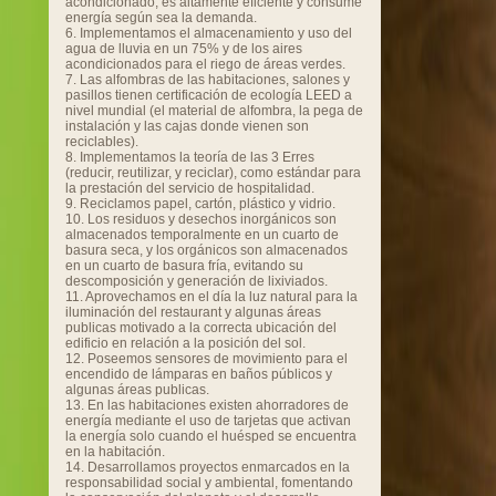
acondicionado, es altamente eficiente y consume
energía según sea la demanda.
6. Implementamos el almacenamiento y uso del
agua de lluvia en un 75% y de los aires
acondicionados para el riego de áreas verdes.
7. Las alfombras de las habitaciones, salones y
pasillos tienen certificación de ecología LEED a
nivel mundial (el material de alfombra, la pega de
instalación y las cajas donde vienen son
reciclables).
8. Implementamos la teoría de las 3 Erres
(reducir, reutilizar, y reciclar), como estándar para
la prestación del servicio de hospitalidad.
9. Reciclamos papel, cartón, plástico y vidrio.
10. Los residuos y desechos inorgánicos son
almacenados temporalmente en un cuarto de
basura seca, y los orgánicos son almacenados
en un cuarto de basura fría, evitando su
descomposición y generación de lixiviados.
11. Aprovechamos en el día la luz natural para la
iluminación del restaurant y algunas áreas
publicas motivado a la correcta ubicación del
edificio en relación a la posición del sol.
12. Poseemos sensores de movimiento para el
encendido de lámparas en baños públicos y
algunas áreas publicas.
13. En las habitaciones existen ahorradores de
energía mediante el uso de tarjetas que activan
la energía solo cuando el huésped se encuentra
en la habitación.
14. Desarrollamos proyectos enmarcados en la
responsabilidad social y ambiental, fomentando