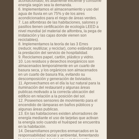
acondicionado, es altamente eficiente y consume
energía según sea la demanda.
6. Implementamos el almacenamiento y uso del
agua de lluvia en un 75% y de los aires
acondicionados para el riego de áreas verdes.
7. Las alfombras de las habitaciones, salones y
pasillos tienen certificación de ecología LEED a
nivel mundial (el material de alfombra, la pega de
instalación y las cajas donde vienen son
reciclables).
8. Implementamos la teoría de las 3 Erres
(reducir, reutilizar, y reciclar), como estándar para
la prestación del servicio de hospitalidad.
9. Reciclamos papel, cartón, plástico y vidrio.
10. Los residuos y desechos inorgánicos son
almacenados temporalmente en un cuarto de
basura seca, y los orgánicos son almacenados
en un cuarto de basura fría, evitando su
descomposición y generación de lixiviados.
11. Aprovechamos en el día la luz natural para la
iluminación del restaurant y algunas áreas
publicas motivado a la correcta ubicación del
edificio en relación a la posición del sol.
12. Poseemos sensores de movimiento para el
encendido de lámparas en baños públicos y
algunas áreas publicas.
13. En las habitaciones existen ahorradores de
energía mediante el uso de tarjetas que activan
la energía solo cuando el huésped se encuentra
en la habitación.
14. Desarrollamos proyectos enmarcados en la
responsabilidad social y ambiental, fomentando