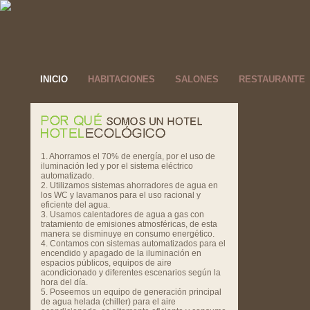
INICIO
HABITACIONES
SALONES
RESTAURANTE
1. Ahorramos el 70% de energía, por el uso de
iluminación led y por el sistema eléctrico
automatizado.
2. Utilizamos sistemas ahorradores de agua en
los WC y lavamanos para el uso racional y
eficiente del agua.
3. Usamos calentadores de agua a gas con
tratamiento de emisiones atmosféricas, de esta
manera se disminuye en consumo energético.
4. Contamos con sistemas automatizados para el
encendido y apagado de la iluminación en
espacios públicos, equipos de aire
acondicionado y diferentes escenarios según la
hora del día.
5. Poseemos un equipo de generación principal
de agua helada (chiller) para el aire