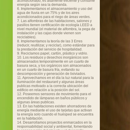
acondicionado, es altamente eficiente y consume
energía según sea la demanda.
6. Implementamos el almacenamiento y uso del
agua de lluvia en un 75% y de los aires
acondicionados para el riego de áreas verdes.
7. Las alfombras de las habitaciones, salones y
pasillos tienen certificación de ecología LEED a
nivel mundial (el material de alfombra, la pega de
instalación y las cajas donde vienen son
reciclables).
8. Implementamos la teoría de las 3 Erres
(reducir, reutilizar, y reciclar), como estándar para
la prestación del servicio de hospitalidad.
9. Reciclamos papel, cartón, plástico y vidrio.
10. Los residuos y desechos inorgánicos son
almacenados temporalmente en un cuarto de
basura seca, y los orgánicos son almacenados
en un cuarto de basura fría, evitando su
descomposición y generación de lixiviados.
11. Aprovechamos en el día la luz natural para la
iluminación del restaurant y algunas áreas
publicas motivado a la correcta ubicación del
edificio en relación a la posición del sol.
12. Poseemos sensores de movimiento para el
encendido de lámparas en baños públicos y
algunas áreas publicas.
13. En las habitaciones existen ahorradores de
energía mediante el uso de tarjetas que activan
la energía solo cuando el huésped se encuentra
en la habitación.
14. Desarrollamos proyectos enmarcados en la
responsabilidad social y ambiental, fomentando