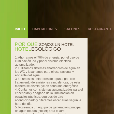
INICIO
HABITACIONES
SALONES
RESTAURANTE
1. Ahorramos el 70% de energía, por el uso de
iluminación led y por el sistema eléctrico
automatizado.
2. Utilizamos sistemas ahorradores de agua en
los WC y lavamanos para el uso racional y
eficiente del agua.
3. Usamos calentadores de agua a gas con
tratamiento de emisiones atmosféricas, de esta
manera se disminuye en consumo energético.
4. Contamos con sistemas automatizados para el
encendido y apagado de la iluminación en
espacios públicos, equipos de aire
acondicionado y diferentes escenarios según la
hora del día.
5. Poseemos un equipo de generación principal
de agua helada (chiller) para el aire