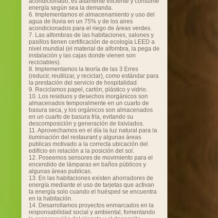
acondicionado, es altamente eficiente y consume
energía según sea la demanda.
6. Implementamos el almacenamiento y uso del
agua de lluvia en un 75% y de los aires
acondicionados para el riego de áreas verdes.
7. Las alfombras de las habitaciones, salones y
pasillos tienen certificación de ecología LEED a
nivel mundial (el material de alfombra, la pega de
instalación y las cajas donde vienen son
reciclables).
8. Implementamos la teoría de las 3 Erres
(reducir, reutilizar, y reciclar), como estándar para
la prestación del servicio de hospitalidad.
9. Reciclamos papel, cartón, plástico y vidrio.
10. Los residuos y desechos inorgánicos son
almacenados temporalmente en un cuarto de
basura seca, y los orgánicos son almacenados
en un cuarto de basura fría, evitando su
descomposición y generación de lixiviados.
11. Aprovechamos en el día la luz natural para la
iluminación del restaurant y algunas áreas
publicas motivado a la correcta ubicación del
edificio en relación a la posición del sol.
12. Poseemos sensores de movimiento para el
encendido de lámparas en baños públicos y
algunas áreas publicas.
13. En las habitaciones existen ahorradores de
energía mediante el uso de tarjetas que activan
la energía solo cuando el huésped se encuentra
en la habitación.
14. Desarrollamos proyectos enmarcados en la
responsabilidad social y ambiental, fomentando