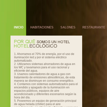
INICIO
HABITACIONES
SALONES
RESTAURANTE
1. Ahorramos el 70% de energía, por el uso de
iluminación led y por el sistema eléctrico
automatizado.
2. Utilizamos sistemas ahorradores de agua en
los WC y lavamanos para el uso racional y
eficiente del agua.
3. Usamos calentadores de agua a gas con
tratamiento de emisiones atmosféricas, de esta
manera se disminuye en consumo energético.
4. Contamos con sistemas automatizados para el
encendido y apagado de la iluminación en
espacios públicos, equipos de aire
acondicionado y diferentes escenarios según la
hora del día.
5. Poseemos un equipo de generación principal
de agua helada (chiller) para el aire