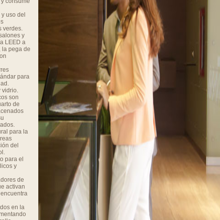
e y consume
y uso del
es
s verdes.
 salones y
gía LEED a
, la pega de
son
rres
stándar para
dad.
 vidrio.
cos son
arto de
macenados
su
iados.
ral para la
áreas
ión del
l.
o para el
icos y
adores de
ue activan
 encuentra
dos en la
fomentando