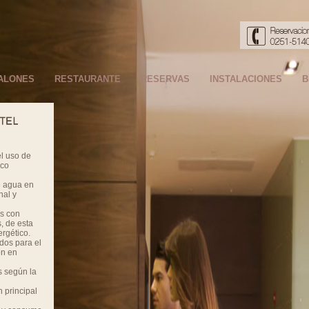
ALONES
RESTAURANTE
RESERVAS
INSTALACIONES
B
el uso de
ico
e agua en
nal y
s con
, de esta
rgético.
dos para el
ón en
s según la
 principal