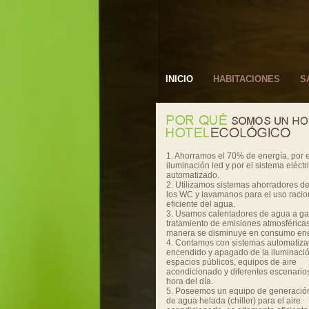
INICIO
HABITACIONES
S
1. Ahorramos el 70% de energía, por 
iluminación led y por el sistema eléctr
automatizado.
2. Utilizamos sistemas ahorradores d
los WC y lavamanos para el uso racio
eficiente del agua.
3. Usamos calentadores de agua a ga
tratamiento de emisiones atmosféricas
manera se disminuye en consumo ene
4. Contamos con sistemas automatiza
encendido y apagado de la iluminaci
espacios públicos, equipos de aire
acondicionado y diferentes escenario
hora del día.
5. Poseemos un equipo de generación
de agua helada (chiller) para el aire