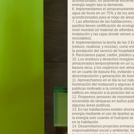
acondicionado, es altamente eficient
energía según sea la demanda.
6. Implementamos el almacenamiento 
agua de lluvia en un 75% y de los air
acondicionados para el riego de área
7. Las alfombras de las habitaciones,
pasillos tienen certificación de ecolo
nivel mundial (el material de alfombra
instalación y las cajas donde vienen 
reciclables).
8. Implementamos la teoría de las 3 E
(reducir, reutilizar, y reciclar), como e
la prestación del servicio de hospitali
9. Reciclamos papel, cartón, plástico y
10. Los residuos y desechos inorgáni
almacenados temporalmente en un cu
basura seca, y los orgánicos son al
en un cuarto de basura fría, evitando 
descomposición y generación de lixiv
11. Aprovechamos en el día la luz natu
iluminación del restaurant y algunas 
publicas motivado a la correcta ubicac
edificio en relación a la posición del so
12. Poseemos sensores de movimient
encendido de lámparas en baños públ
algunas áreas publicas.
13. En las habitaciones existen ahorr
energía mediante el uso de tarjetas q
la energía solo cuando el huésped se
en la habitación.
14. Desarrollamos proyectos enmarca
responsabilidad social y ambiental, 